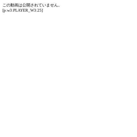
この動画は公開されていません。
[p:w3:PLAYER_W3:25]